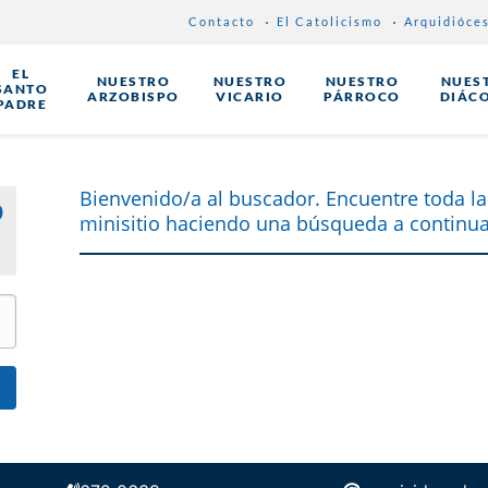
Contacto
El Catolicismo
Arquidióce
EL
NUESTRO
NUESTRO
NUESTRO
NUES
SANTO
ARZOBISPO
VICARIO
PÁRROCO
DIÁC
PADRE
Bienvenido/a al buscador. Encuentre toda la
o
minisitio haciendo una búsqueda a continua