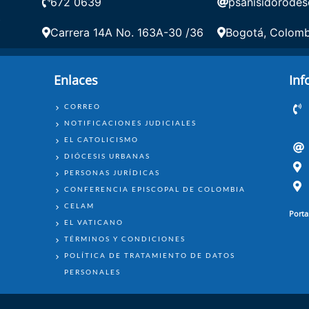
672 0639
psanisidorodes
A
Carrera 14A No. 163A-30 /36
Bogotá, Colomb
Enlaces
Inf
ENLACES
CORREO
NOTIFICACIONES JUDICIALES
EL CATOLICISMO
DIÓCESIS URBANAS
PERSONAS JURÍDICAS
CONFERENCIA EPISCOPAL DE COLOMBIA
CELAM
Porta
EL VATICANO
TÉRMINOS Y CONDICIONES
POLÍTICA DE TRATAMIENTO DE DATOS
PERSONALES