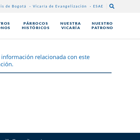
sis de Bogotá
Vicaría de Evangelización
ESAE
TROS
PÁRROCOS
NUESTRA
NUESTRO
ONOS
HISTÓRICOS
VICARÍA
PATRONO
 información relacionada con este
ción.