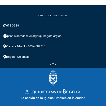
SAN ISIDORO DE SEVILLA
672 0639
psanisidorodesevilla@arquibogota.org.co
Carrera 14A No. 163A-30 /36
Bogotá, Colombia