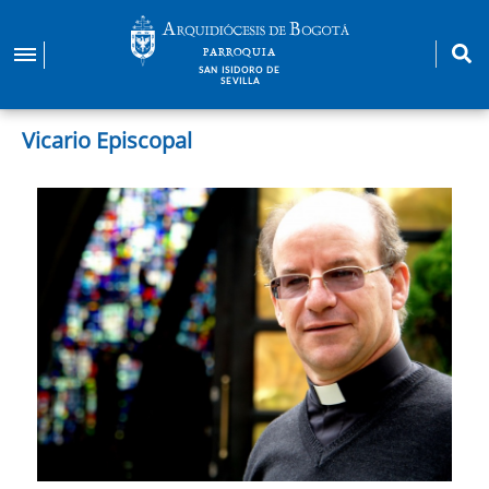
Pasar
al
PARROQUIA
contenido
SAN ISIDORO DE
SEVILLA
principal
Vicario Episcopal