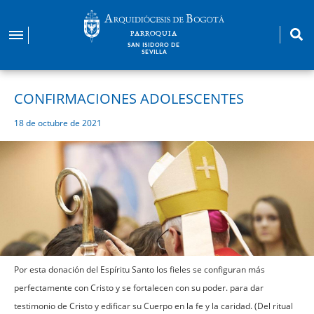
Pasar
al
PARROQUIA
contenido
SAN ISIDORO DE
SEVILLA
principal
CONFIRMACIONES ADOLESCENTES
18 de octubre de 2021
Por esta donación del Espíritu Santo los fieles se configuran más
perfectamente con Cristo y se fortalecen con su poder. para dar
testimonio de Cristo y edificar su Cuerpo en la fe y la caridad. (Del ritual