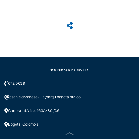
SAN ISIDORO DE SEVILLA
672 0639
psanisidorodesevilla@arquibogota.org.co
Carrera 14A No. 163A-30 /36
Bogotá, Colombia